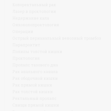
Колоректальный рак
Лазер в проктологии
Недержание кала
Онкоколопроктология
Операции
Острый перианальный венозный тромбоз
Парапроктит
Полипы толстой кишки
Проктология
Пролапс тазового дна
Рак анального канала
Рак ободочной кишки
Рак прямой кишки
Рак толстой кишки
Ректальный пролапс
Свищи прямой кишки