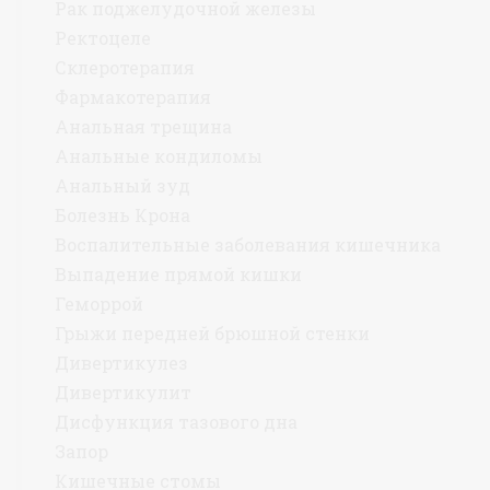
Рак поджелудочной железы
Ректоцеле
Склеротерапия
Фармакотерапия
Анальная трещина
Анальные кондиломы
Анальный зуд
Болезнь Крона
Воспалительные заболевания кишечника
Выпадение прямой кишки
Геморрой
Грыжи передней брюшной стенки
Дивертикулез
Дивертикулит
Дисфункция тазового дна
Запор
Кишечные стомы