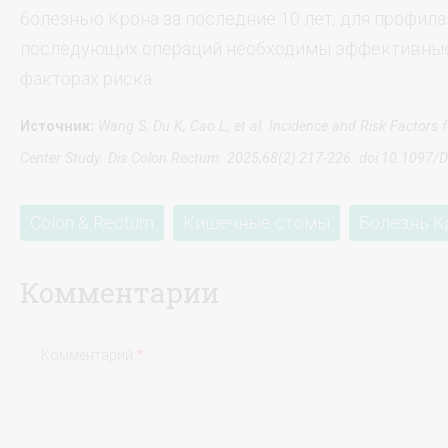
болезнью Крона за последние 10 лет, для профил
последующих операций необходимы эффективные
факторах риска.
Источник
:
Wang S, Du K, Cao L, et al. Incidence and Risk Factors f
Center Study.
Dis Colon Rectum. 2025;68(2):217-226. doi:10.109
Colon & Rectum
Кишечные стомы
Болезнь К
Комментарии
Комментарий