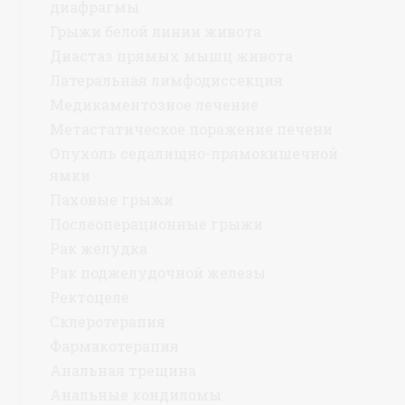
диафрагмы
Грыжи белой линии живота
Диастаз прямых мышц живота
Латеральная лимфодиссекция
Медикаментозное лечение
Метастатическое поражение печени
Опухоль седалищно-прямокишечной
ямки
Паховые грыжи
Послеоперационные грыжи
Рак желудка
Рак поджелудочной железы
Ректоцеле
Склеротерапия
Фармакотерапия
Анальная трещина
Анальные кондиломы