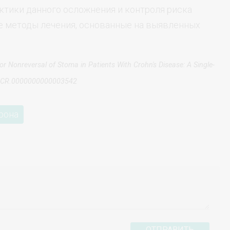
актики данного осложнения и контроля риска
 методы лечения, основанные на выявленных
or Nonreversal of Stoma in Patients With Crohn's Disease: A Single-
7/DCR.0000000000003542
рона
ОТПРАВИТЬ