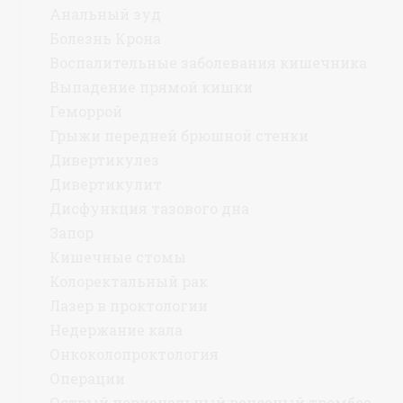
Анальный зуд
Болезнь Крона
Воспалительные заболевания кишечника
Выпадение прямой кишки
Геморрой
Грыжи передней брюшной стенки
Дивертикулез
Дивертикулит
Дисфункция тазового дна
Запор
Кишечные стомы
Колоректальный рак
Лазер в проктологии
Недержание кала
Онкоколопроктология
Операции
Острый перианальный венозный тромбоз