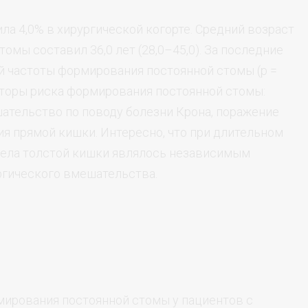
а 4,0% в хирургической когорте. Средний возраст
мы составил 36,0 лет (28,0–45,0). За последние
й частоты формирования постоянной стомы (p =
кторы риска формирования постоянной стомы:
тельство по поводу болезни Крона, поражение
ия прямой кишки. Интересно, что при длительном
дела толстой кишки являлось независимым
гического вмешательства.
ирования постоянной стомы у пациентов с