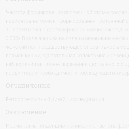
Частота формирования постоянной стомы составил
пациентов на момент формирования постоянной сто
10 лет отмечено достоверное снижение ежегодно
0,033). В ходе анализа выявлены независимые фа
женский пол, предшествующее оперативное вмеша
прямой кишки, субтотальная колэктомия и резекц
наблюдении активное поражение дистального от
предиктором необходимости последующего хирур
Ограничения
Ретроспективный дизайн исследования.
Заключение
Несмотря на тенденцию к снижению частоты форм