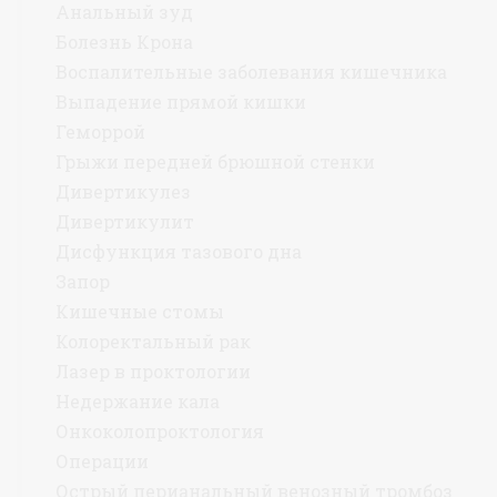
Анальный зуд
Болезнь Крона
Воспалительные заболевания кишечника
Выпадение прямой кишки
Геморрой
Грыжи передней брюшной стенки
Дивертикулез
Дивертикулит
Дисфункция тазового дна
Запор
Кишечные стомы
Колоректальный рак
Лазер в проктологии
Недержание кала
Онкоколопроктология
Операции
Острый перианальный венозный тромбоз