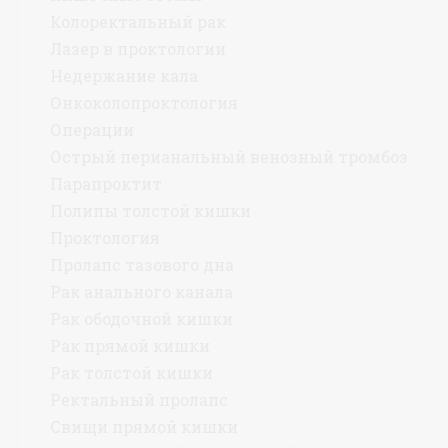
Колоректальный рак
Лазер в проктологии
Недержание кала
Онкоколопроктология
Операции
Острый перианальный венозный тромбоз
Парапроктит
Полипы толстой кишки
Проктология
Пролапс тазового дна
Рак анального канала
Рак ободочной кишки
Рак прямой кишки
Рак толстой кишки
Ректальный пролапс
Свищи прямой кишки