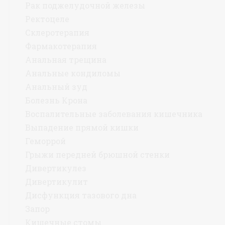
Рак поджелудочной железы
Ректоцеле
Склеротерапия
Фармакотерапия
Анальная трещина
Анальные кондиломы
Анальный зуд
Болезнь Крона
Воспалительные заболевания кишечника
Выпадение прямой кишки
Геморрой
Грыжи передней брюшной стенки
Дивертикулез
Дивертикулит
Дисфункция тазового дна
Запор
Кишечные стомы