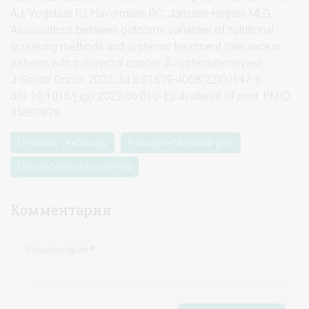
AJ, Vogelaar FJ, Havermans RC, Janssen-Heijnen MLG.
Associations between outcome variables of nutritional
screening methods and systemic treatment tolerance in
patients with colorectal cancer: A systematic review.
J Geriatr Oncol. 2022 Jul 5:S1879-4068(22)00147-3.
doi: 10.1016/j.jgo.2022.06.010. Epub ahead of print. PMID:
35803879.
Geriatric Oncology
Колоректальный рак
Онкоколопроктология
Комментарии
Комментарий