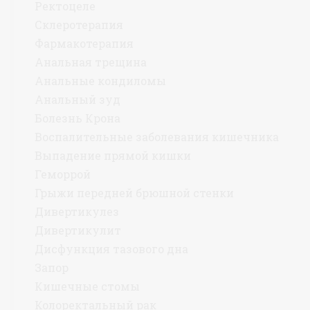
Ректоцеле
Склеротерапия
Фармакотерапия
Анальная трещина
Анальные кондиломы
Анальный зуд
Болезнь Крона
Воспалительные заболевания кишечника
Выпадение прямой кишки
Геморрой
Грыжи передней брюшной стенки
Дивертикулез
Дивертикулит
Дисфункция тазового дна
Запор
Кишечные стомы
Колоректальный рак