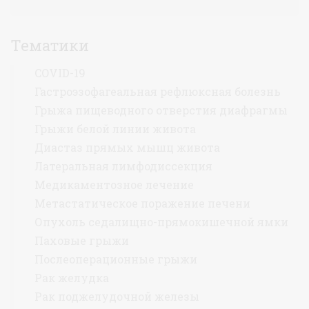
Тематики
COVID-19
Гастроэзофагеальная рефлюксная болезнь
Грыжа пищеводного отверстия диафрагмы
Грыжи белой линии живота
Диастаз прямых мышц живота
Латеральная лимфодиссекция
Медикаментозное лечение
Метастатическое поражение печени
Опухоль седалищно-прямокишечной ямки
Паховые грыжи
Послеоперационные грыжи
Рак желудка
Рак поджелудочной железы