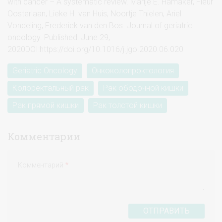
with cancer – A systematic review. Marije E. Hamaker, Fleur
Oosterlaan, Lieke H. van Huis, Noortje Thielen, Ariel
Vondeling, Frederiek van den Bos. Journal of geriatric
oncology. Published: June 29,
2020DOI:https://doi.org/10.1016/j.jgo.2020.06.020
Geriatric Oncology
Онкоколопроктология
Колоректальный рак
Рак ободочной кишки
Рак прямой кишки
Рак толстой кишки
Комментарии
Комментарий
ОТПРАВИТЬ