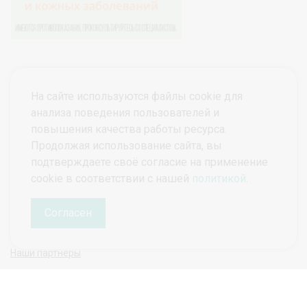
На сайте используются файлы cookie для
анализа поведения пользователей и
повышения качества работы ресурса.
Продолжая использование сайта, вы
подтверждаете своё согласие на применение
© ПроктоВеб 2026
Все права защищены.
cookie в соответствии с нашей
политикой
.
Политика конфиденциальности
Политика защиты и обработки персональных данных
Согласен
Наши партнеры
Руководитель проекта ПроктоВеб
Гарманова Татьяна Николаевна
tatianagarmanova@gmail.com