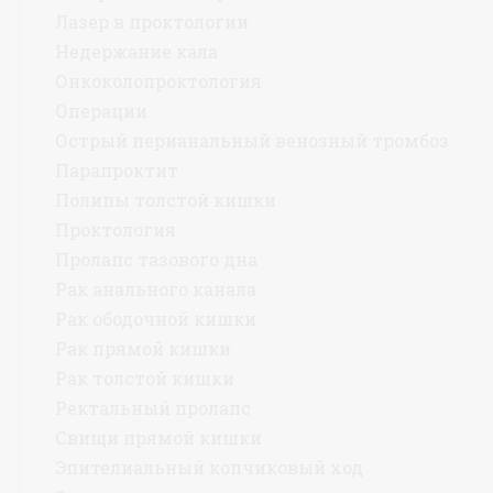
Лазер в проктологии
Недержание кала
Онкоколопроктология
Операции
Острый перианальный венозный тромбоз
Парапроктит
Полипы толстой кишки
Проктология
Пролапс тазового дна
Рак анального канала
Рак ободочной кишки
Рак прямой кишки
Рак толстой кишки
Ректальный пролапс
Свищи прямой кишки
Эпителиальный копчиковый ход