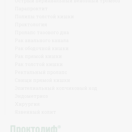
Острый перианальный венозный тромбоз
Парапроктит
Полипы толстой кишки
Проктология
Пролапс тазового дна
Рак анального канала
Рак ободочной кишки
Рак прямой кишки
Рак толстой кишки
Ректальный пролапс
Свищи прямой кишки
Эпителиальный копчиковый ход
Эндометриоз
Хирургия
Язвенный колит