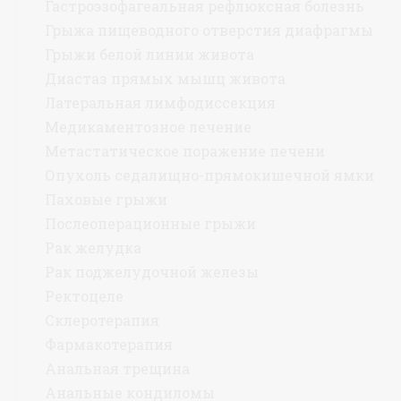
Гастроэзофагеальная рефлюксная болезнь
Грыжа пищеводного отверстия диафрагмы
Грыжи белой линии живота
Диастаз прямых мышц живота
Латеральная лимфодиссекция
Медикаментозное лечение
Метастатическое поражение печени
Опухоль седалищно-прямокишечной ямки
Паховые грыжи
Послеоперационные грыжи
Рак желудка
Рак поджелудочной железы
Ректоцеле
Склеротерапия
Фармакотерапия
Анальная трещина
Анальные кондиломы