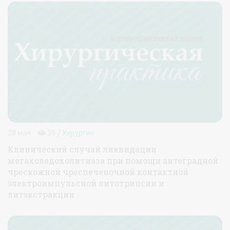
/
28 мая
39
Хирургия
Клинический случай ликвидации
мегахоледохолитиаза при помощи антеградной
чрескожной чреспеченочной контактной
электроимпульсной литотрипсии и
литэкстракции