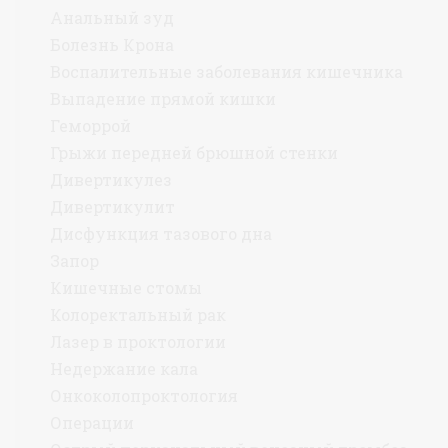
Анальный зуд
Болезнь Крона
Воспалительные заболевания кишечника
Выпадение прямой кишки
Геморрой
Грыжи передней брюшной стенки
Дивертикулез
Дивертикулит
Дисфункция тазового дна
Запор
Кишечные стомы
Колоректальный рак
Лазер в проктологии
Недержание кала
Онкоколопроктология
Операции