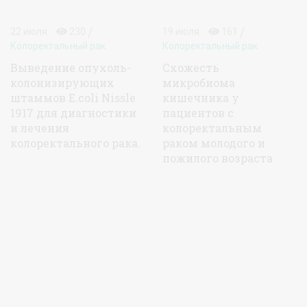
/
/
22 июля
230
19 июля
161
Колоректальный рак
Колоректальный рак
Выведение опухоль-
Схожесть
колонизирующих
микробиома
штаммов E.coli Nissle
кишечника у
1917 для диагностики
пациентов с
и лечения
колоректальным
колоректального рака.
раком молодого и
пожилого возраста