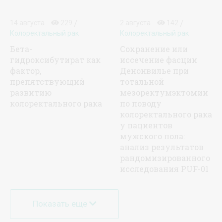
/
/
14 августа
229
2 августа
142
Колоректальный рак
Колоректальный рак
Бета-
Сохранение или
гидроксибутират как
иссечение фасции
фактор,
Денонвилье при
препятствующий
тотальной
развитию
мезоректумэктомии
колоректального рака
по поводу
колоректального рака
у пациентов
мужского пола:
анализ результатов
рандомизированного
исследования PUF-01
Показать еще