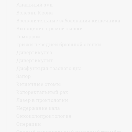
Анальный зуд
Болезнь Крона
Воспалительные заболевания кишечника
Выпадение прямой кишки
Геморрой
Грыжи передней брюшной стенки
Дивертикулез
Дивертикулит
Дисфункция тазового дна
Запор
Кишечные стомы
Колоректальный рак
Лазер в проктологии
Недержание кала
Онкоколопроктология
Операции
Острый перианальный венозный тромбоз