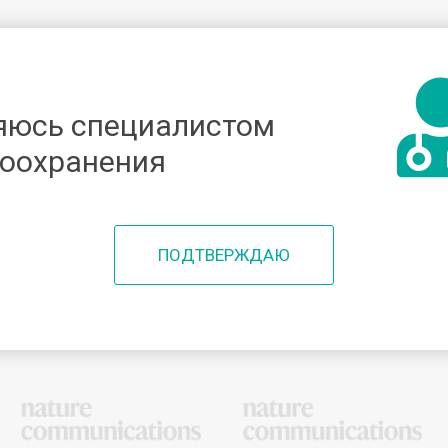
яюсь специалистом
ео
Образование
Менторы
Спикеры
Мероп
оохранения
ПОДТВЕРЖДАЮ