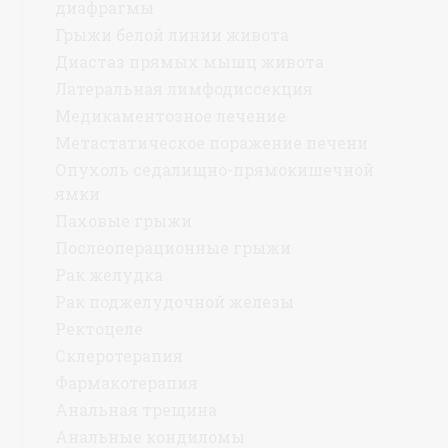
диафрагмы
Грыжи белой линии живота
Диастаз прямых мышц живота
Латеральная лимфодиссекция
Медикаментозное лечение
Метастатическое поражение печени
Опухоль седалищно-прямокишечной
ямки
Паховые грыжи
Послеоперационные грыжи
Рак желудка
Рак поджелудочной железы
Ректоцеле
Склеротерапия
Фармакотерапия
Анальная трещина
Анальные кондиломы