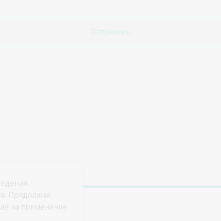
ведения
са. Продолжая
сие на применение