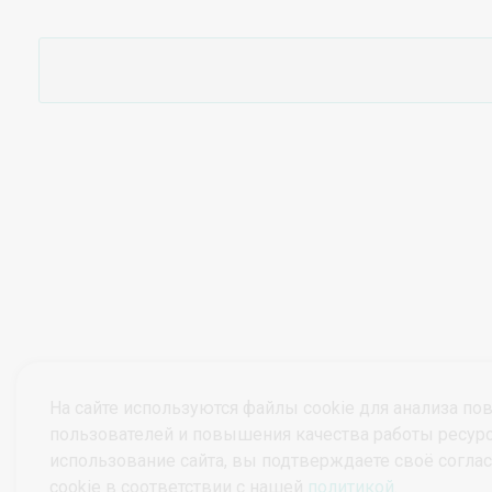
На сайте используются файлы cookie для анализа по
пользователей и повышения качества работы ресур
использование сайта, вы подтверждаете своё согла
© ПроктоВеб 2026
Все права защищены.
cookie в соответствии с нашей
политикой
.