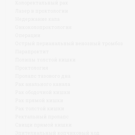
Колоректальный рак
Лазер в проктологии
Недержание кала
Онкоколопроктология
Операции
Острый перианальный венозный тромбоз
Парапроктит
Полипы толстой кишки
Проктология
Пролапс тазового дна
Рак анального канала
Рак ободочной кишки
Рак прямой кишки
Рак толстой кишки
Ректальный пролапс
Свищи прямой кишки
Эпителиальный копчиковый ход