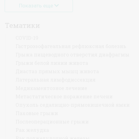
Показать еще
Тематики
COVID-19
Гастроэзофагеальная рефлюксная болезнь
Грыжа пищеводного отверстия диафрагмы
Грыжи белой линии живота
Диастаз прямых мышц живота
Латеральная лимфодиссекция
Медикаментозное лечение
Метастатическое поражение печени
Опухоль седалищно-прямокишечной ямки
Паховые грыжи
Послеоперационные грыжи
Рак желудка
Рак поджелудочной железы