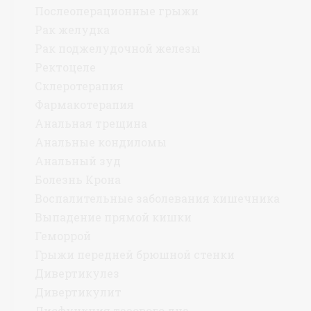
Послеоперационные грыжи
Рак желудка
Рак поджелудочной железы
Ректоцеле
Склеротерапия
Фармакотерапия
Анальная трещина
Анальные кондиломы
Анальный зуд
Болезнь Крона
Воспалительные заболевания кишечника
Выпадение прямой кишки
Геморрой
Грыжи передней брюшной стенки
Дивертикулез
Дивертикулит
Дисфункция тазового дна