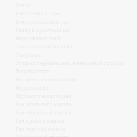
Запор
Кишечные стомы
Колоректальный рак
Лазер в проктологии
Недержание кала
Онкоколопроктология
Операции
Острый перианальный венозный тромбоз
Парапроктит
Полипы толстой кишки
Проктология
Пролапс тазового дна
Рак анального канала
Рак ободочной кишки
Рак прямой кишки
Рак толстой кишки