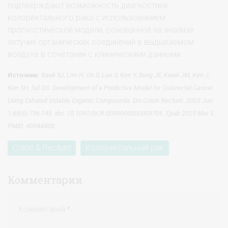
подтверждают возможность диагностики
колоректального рака с использованием
прогностической модели, основанной на анализе
летучих органических соединений в выдыхаемом
воздухе в сочетании с клиническими данными.
Источник
:
Baek SJ, Lim H, Oh S, Lee S, Kim Y, Song JE, Kwak JM, Kim J,
Kim SH, Sul DG. Development of a Predictive Model for Colorectal Cancer
Using Exhaled Volatile Organic Compounds.
Dis Colon Rectum. 2025 Jun
1;68(6):736-745. doi: 10.1097/DCR.0000000000003706. Epub 2025 Mar 5.
PMID: 40044408.
Colon & Rectum
Колоректальный рак
Комментарии
Комментарий