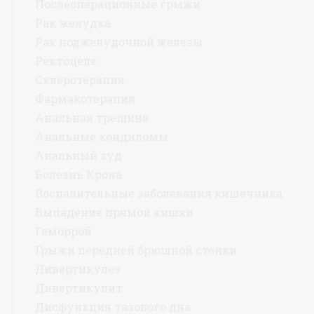
Послеоперационные грыжи
Рак желудка
Рак поджелудочной железы
Ректоцеле
Склеротерапия
Фармакотерапия
Анальная трещина
Анальные кондиломы
Анальный зуд
Болезнь Крона
Воспалительные заболевания кишечника
Выпадение прямой кишки
Геморрой
Грыжи передней брюшной стенки
Дивертикулез
Дивертикулит
Дисфункция тазового дна