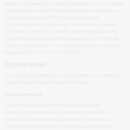
режим отопления/охлаждения, длительность голодания,
употребление жареного мяса или рыбы, подготовка
кишечника) и уровни 8 летучих органических
соединений (этанол, децаналь, 1-йодононан, додекан,
гексаналь, 1-нонен, (1S)-альфа-пинен и ацетофенон).
Чувствительность моделей варьировала от 84,0% до
98,2%, специфичность – от 89,2% до 93,8%, а площадь
под кривой ROC – от 92,1% до 98,3%.
Ограничения
Состав групп пациентов и контрольных лиц отличался
по демографическим характеристикам.
Заключение
Концентрации восьми летучих органических
соединений в выдыхаемом воздухе пациентов с
колоректальным раком достоверно отличались от
значений у здоровых лиц. Полученные результаты