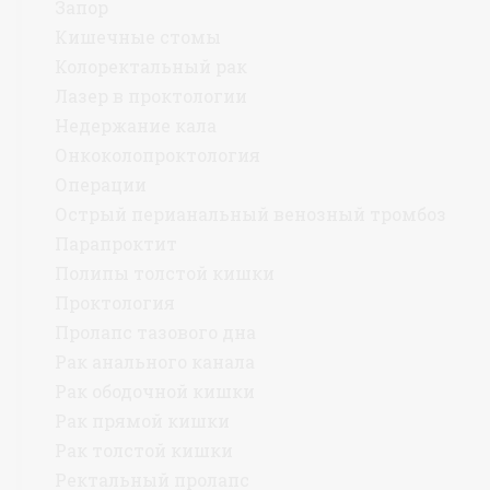
Запор
Кишечные стомы
Колоректальный рак
Лазер в проктологии
Недержание кала
Онкоколопроктология
Операции
Острый перианальный венозный тромбоз
Парапроктит
Полипы толстой кишки
Проктология
Пролапс тазового дна
Рак анального канала
Рак ободочной кишки
Рак прямой кишки
Рак толстой кишки
Ректальный пролапс