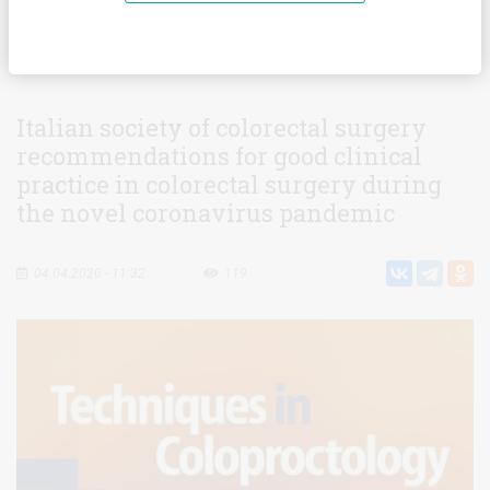
Главная
Статьи
Italian society of colorectal surgery
recommendations for good clinical practice in colorectal surgery
during the novel coronavirus pandemic
Italian society of colorectal surgery
recommendations for good clinical
practice in colorectal surgery during
the novel coronavirus pandemic
04.04.2020 - 11:32
119