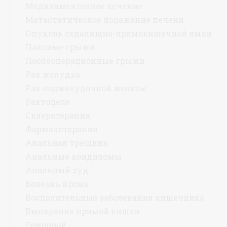
Медикаментозное лечение
Метастатическое поражение печени
Опухоль седалищно-прямокишечной ямки
Паховые грыжи
Послеоперационные грыжи
Рак желудка
Рак поджелудочной железы
Ректоцеле
Склеротерапия
Фармакотерапия
Анальная трещина
Анальные кондиломы
Анальный зуд
Болезнь Крона
Воспалительные заболевания кишечника
Выпадение прямой кишки
Геморрой