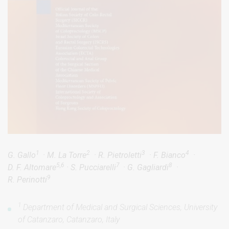
1
2
3
4
G. Gallo
· M. La Torre
· R. Pietroletti
· F. Bianco
·
5,6
7
8
D. F. Altomare
· S. Pucciarelli
· G. Gagliardi
·
9
R. Perinotti
1
Department of Medical and Surgical Sciences, University
of Catanzaro, Catanzaro, Italy