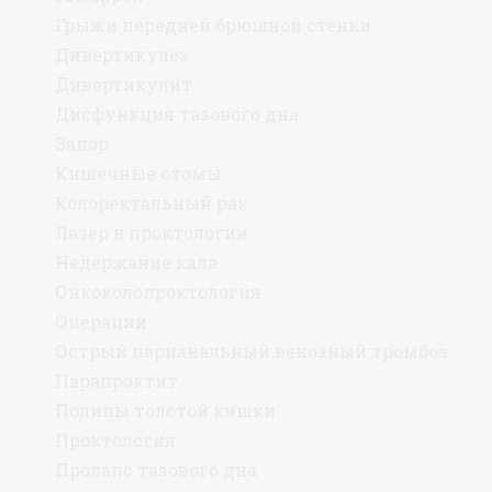
Грыжи передней брюшной стенки
Дивертикулез
Дивертикулит
Дисфункция тазового дна
Запор
Кишечные стомы
Колоректальный рак
Лазер в проктологии
Недержание кала
Онкоколопроктология
Операции
Острый перианальный венозный тромбоз
Парапроктит
Полипы толстой кишки
Проктология
Пролапс тазового дна