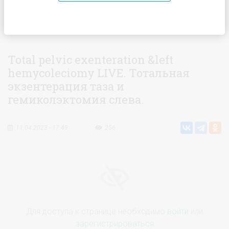
Главная
Видео
Total pelvic exenteration &left
hemycoleciomy LIVE. Тотальная экзентерация таза и
гемиколэктомия слева.
Total pelvic exenteration &left
hemycoleciomy LIVE. Тотальная
экзентерация таза и
гемиколэктомия слева.
11.04.2023 - 17:49
256
Для доступа к странице необходимо
войти
или
зарегистрироваться