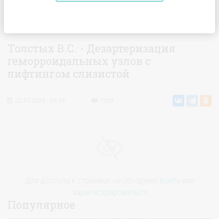
Главная
Видео
Толстых В.С. - Дезартеризация
геморроидальных узлов с лифтингом слизистой
Толстых В.С. - Дезартеризация
геморроидальных узлов с
лифтингом слизистой
22.07.2026 - 09:18
1309
Для доступа к странице необходимо
войти
или
зарегистрироваться
Популярное