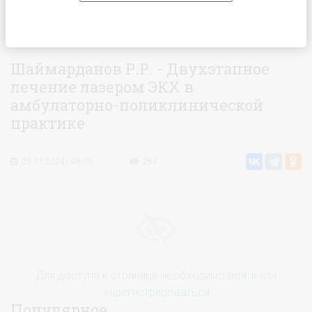
Главная
Видео
Шаймарданов Р.Р. - Двухэтапное
лечение лазером ЭКХ в амбулаторно-поликлинической практике
Шаймарданов Р.Р. - Двухэтапное
лечение лазером ЭКХ в
амбулаторно-поликлинической
практике
29.11.2024 - 08:09
263
Для доступа к странице необходимо
войти
или
зарегистрироваться
Популярное