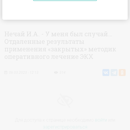
Главная
Видео
Нечай И.А. - У меня был случай…
Отдаленные результаты применения «закрытых» методик
оперативного лечение ЭКХ
Нечай И.А. - У меня был случай…
Отдаленные результаты
применения «закрытых» методик
оперативного лечение ЭКХ
06.03.2023 - 12:13
314
Для доступа к странице необходимо
войти
или
зарегистрироваться