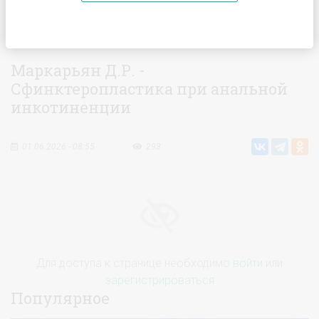
Главная
Видео
Маркарьян Д.Р. - Сфинктеропластика при
анальной инкотиненции
Маркарьян Д.Р. -
Сфинктеропластика при анальной
инкотиненции
01.06.2026 - 08:55
293
Для доступа к странице необходимо
войти
или
зарегистрироваться
Популярное