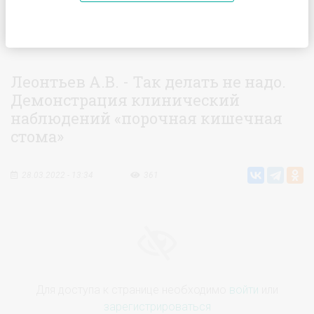
Главная
Видео
Леонтьев А.В. - Так делать не надо.
Демонстрация клинический наблюдений «порочная кишечная
стома»
Леонтьев А.В. - Так делать не надо.
Демонстрация клинический
наблюдений «порочная кишечная
стома»
28.03.2022 - 13:34
361
Для доступа к странице необходимо
войти
или
зарегистрироваться