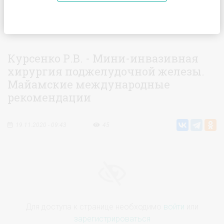
Главная
Видео
Курсенко Р.В. - Мини-инвазивная
хирургия поджелудочной железы. Майамские международные
рекомендации
Курсенко Р.В. - Мини-инвазивная
хирургия поджелудочной железы.
Майамские международные
рекомендации
19.11.2020 - 09:43
45
Для доступа к странице необходимо
войти
или
зарегистрироваться