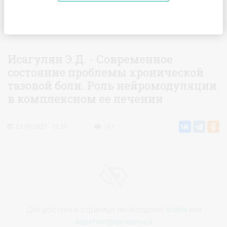
Главная
Видео
Исагулян Э.Д. - Современное состояние
проблемы хронической тазовой боли. Роль нейромодуляции в
комплексном ее лечении
Исагулян Э.Д. - Современное
состояние проблемы хронической
тазовой боли. Роль нейромодуляции
в комплексном ее лечении
23.09.2021 - 12:59
167
Для доступа к странице необходимо
войти
или
зарегистрироваться