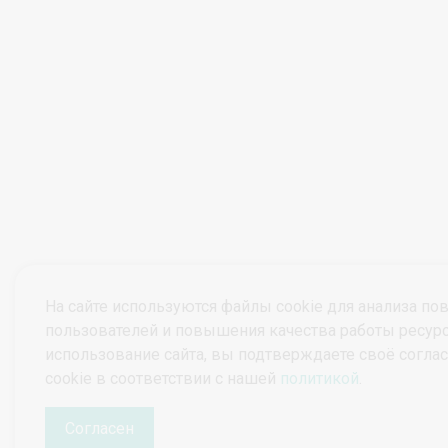
На сайте используются файлы cookie для анализа по
пользователей и повышения качества работы ресур
использование сайта, вы подтверждаете своё согла
© ПроктоВеб 2026
Все права защищены.
cookie в соответствии с нашей
политикой
.
Политика конфиденциальности
Политика защиты и обработки персональных данных
Согласен