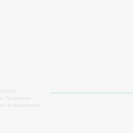
ведения
са. Продолжая
сие на применение