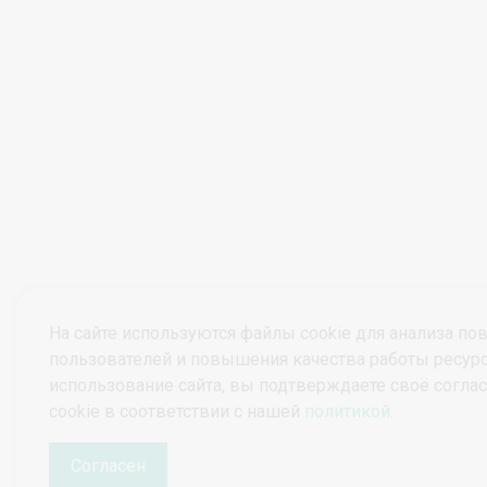
На сайте используются файлы cookie для анализа по
пользователей и повышения качества работы ресур
использование сайта, вы подтверждаете своё согла
© ПроктоВеб 2026
Все права защищены.
cookie в соответствии с нашей
политикой
.
Политика конфиденциальности
Политика защиты и обработки персональных данных
Согласен