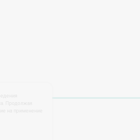
ведения
са. Продолжая
сие на применение