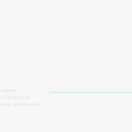
ведения
са. Продолжая
сие на применение