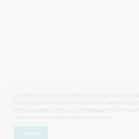
На сайте используются файлы cookie для анализа по
пользователей и повышения качества работы ресур
использование сайта, вы подтверждаете своё согла
© ПроктоВеб 2026
Все права защищены.
cookie в соответствии с нашей
политикой
.
Политика конфиденциальности
Политика защиты и обработки персональных данных
Согласен