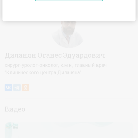
Главная
Спикеры
Диланян Оганес Эдуардович
Диланян Оганес Эдуардович
хирург-уролог-онколог, к.м.н., главный врач
"Клинического центра Диланяна".
Видео