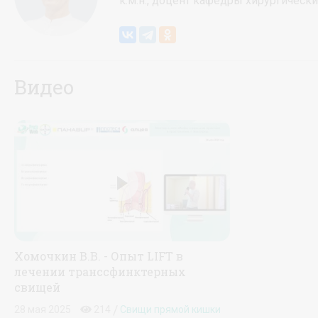
к.м.н., доцент кафедры хирургичес
Видео
Хомочкин В.В. - Опыт LIFT в
лечении транссфинктерных
свищей
/
28 мая 2025
214
Свищи прямой кишки