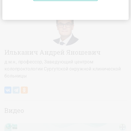
Главная
Спикеры
Ильканич Андрей Яношевич
Ильканич Андрей Яношевич
д.м.н., профессор, Заведующий центром
колопроктологии Сургутской окружной клинической
больницы
Видео