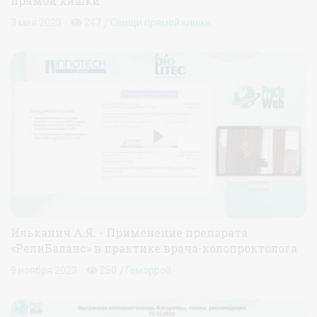
прямой кишки
/
3 мая 2023
247
Свищи прямой кишки
Ильканич А.Я. - Применение препарата
«РелиБаланс» в практике врача-колопроктолога
/
9 ноября 2023
250
Геморрой