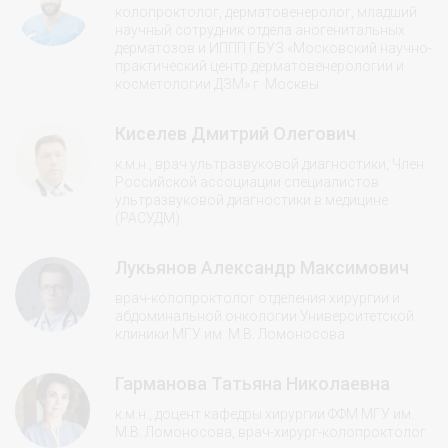
колопроктолог, дерматовенеролог, младший
научный сотрудник отдела аногенитальных
дерматозов и ИППП ГБУЗ «Московский научно-
практический центр дерматовенерологии и
косметологии ДЗМ» г. Москвы
Киселев Дмитрий Олегович
к.м.н., врач ультразвуковой диагностики, Член
Российской ассоциации специалистов
ультразвуковой диагностики в медицине
(РАСУДМ).
Лукьянов Александр Максимович
врач-колопроктолог отделения хирургии и
абдоминальной онкологии Университетской
клиники МГУ им. М.В. Ломоносова
Гарманова Татьяна Николаевна
к.м.н., доцент кафедры хирургии ФФМ МГУ им.
М.В. Ломоносова, врач-хирург-колопроктолог