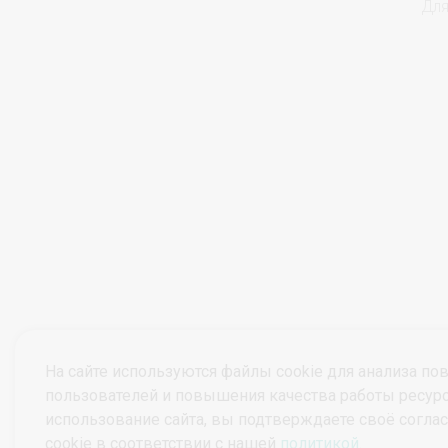
Для
На сайте используются файлы cookie для анализа по
пользователей и повышения качества работы ресур
использование сайта, вы подтверждаете своё согла
© ПроктоВеб 2026
Все права защищены.
cookie в соответствии с нашей
политикой
.