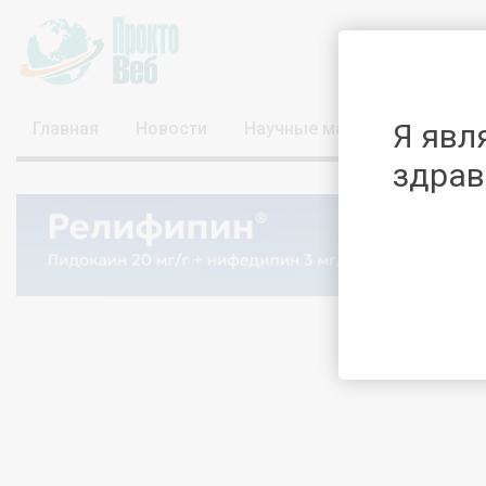
Я явл
Главная
Новости
Научные материалы
Вид
здрав