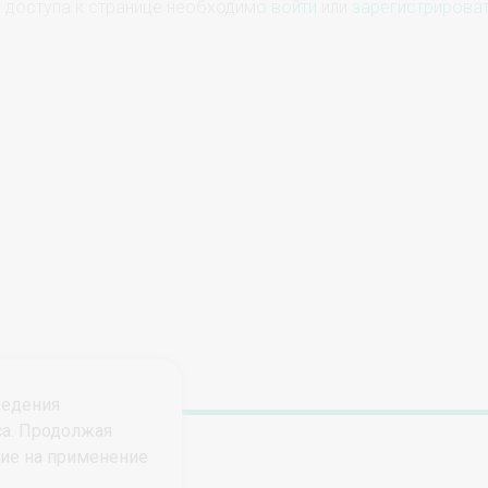
 доступа к странице необходимо
войти
или
зарегистрирова
ведения
са. Продолжая
сие на применение