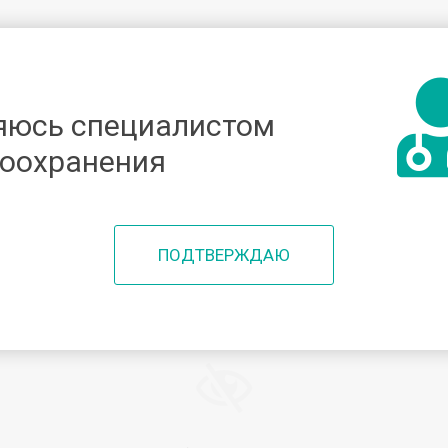
яюсь специалистом
ео
Образование
Менторы
Спикеры
Мероп
оохранения
ПОДТВЕРЖДАЮ