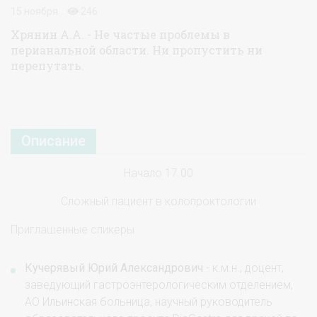
15 ноября
246
Хрянин А.А. - Не частые проблемы в
перианальной области. Ни пропустить ни
перепутать.
Описание
Начало 17.00
Сложный пациент в колопроктологии
Приглашенные спикеры
Кучерявый Юрий Александрович
- к.м.н., доцент,
заведующий гастроэнтерологическим отделением,
АО Ильинская больница, научный руководитель