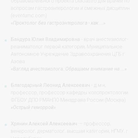
образовательного проекта DiaGastro для врачей по
вопросам гастроэнтерологии и смежных дисциплин
(eventumc.com).
«Проктолог без гастроэнтеролога - как ...»
Бандура Юлия Владимировна
- врач анестезиолог-
реаниматолог первой категории, Муниципальное
Автономное Учреждение Здравоохранения ЦГБ г.
Азова.
«Взгляд анестезиолога. Обращаем внимание на ...»
Благодарный Леонид Алексеевич
- д.м.н,
профессор, профессор кафедры колопроктологии
ФГБОУ ДПО РМАНПО Минздрава России (Москва).
«Острый геморрой»
Хрянин Алексей Алексеевич
– профессор,
венеролог, дерматолог, высшая категория, НГМУ, г.