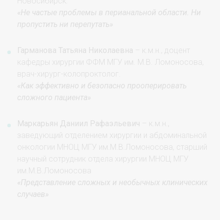
Новосибирск
.
«Не частые проблемы в перианальной области. Ни
пропустить ни перепутать»
Гарманова Татьяна Николаевна
– к.м.н., доцент
кафедры хирургии ФФМ МГУ им. М.В. Ломоносова,
врач-хирург-колопроктолог.
«Как эффективно и безопасно прооперировать
сложного пациента»
Маркарьян Даниил Рафаэльевич
– к.м.н.,
заведующий отделением хирургии и абдоминальной
онкологии МНОЦ МГУ им.М.В.Ломоносова, старший
научный сотрудник отдела хирургии МНОЦ МГУ
им.М.В.Ломоносова
«Представление сложных и необычных клинических
случаев»