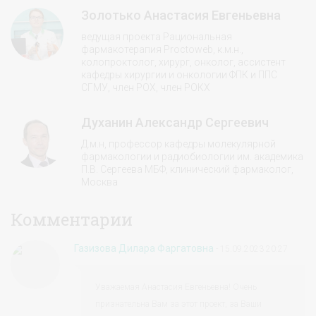
Золотько Анастасия Евгеньевна
ведущая проекта Рациональная
фармакотерапия Proctoweb, к.м.н.,
колопроктолог, хирург, онколог, ассистент
кафедры хирургии и онкологии ФПК и ППС
СГМУ, член РОХ, член РОКХ
Духанин Александр Сергеевич
Д.м.н, профессор кафедры молекулярной
фармакологии и радиобиологии им. академика
П.В. Сергеева МБФ, клинический фармаколог,
Москва
Комментарии
Газизова Дилара Фаргатовна
- 15.09.2023 20:27
Уважаемая Анастасия Евгеньевна! Очень
признательна Вам за этот проект, за Ваши