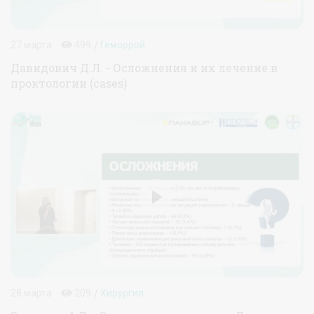
/
27 марта
499
Геморрой
Давидович Д.Л. - Осложнения и их лечение в
проктологии (cases)
/
28 марта
209
Хирургия