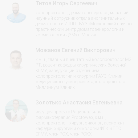
Титов Игорь Сергеевич
колопроктолог, дерматовенеролог, младший
научный сотрудник отдела аногенитальных
дерматозов и ИППП ГБУЗ «Московский научно-
практический центр дерматовенерологии и
косметологии ДЗМ» г. Москвы
Можанов Евгений Викторович
к.м.н., главный внештатный колопроктолог МЗ
РТ, доцент кафедры хирургических болезней
КГМУ, заведующий отделением
колопроктологии и хирургии ГАУЗ Клиник
медицинского университета, колопроктолог
Миллениум Клиник
Золотько Анастасия Евгеньевна
ведущая проекта Рациональная
фармакотерапия Proctoweb, к.м.н.,
колопроктолог, хирург, онколог, ассистент
кафедры хирургии и онкологии ФПК и ППС
СГМУ, член РОХ, член РОКХ