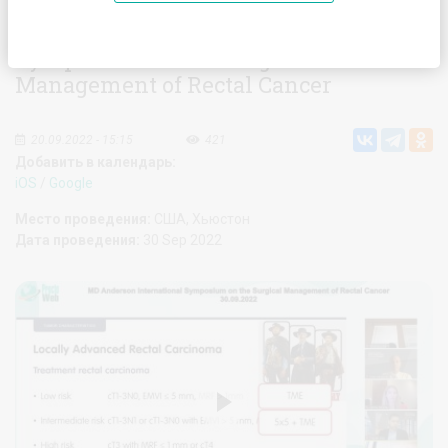
MD Anderson International
Symposium on the Surgical
Management of Rectal Cancer
20.09.2022 - 15:15
421
Добавить в календарь:
iOS
/
Google
Место проведения:
США, Хьюстон
Дата проведения:
30 Sep 2022