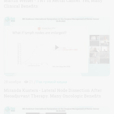
Martin Weiser - TNT in Rectal Cancer. Yes, Many
Clinical Benefits
/
28 ноября
21
Рак прямой кишки
Miranda Kusters - Lateral Node Dissection After
Neoadjuvant Therapy. Many Oncologic Benefits