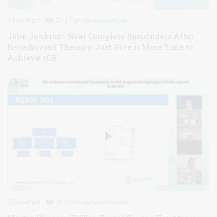
/
24 ноября
25
Рак прямой кишки
John Jenkins - Near Complete Responders After
Neoadjuvant Therapy. Just Give it More Time to
Achieve cCR
/
25 ноября
34
Рак прямой кишки