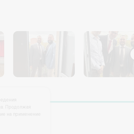
ведения
са. Продолжая
сие на применение