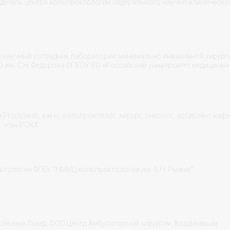
дитель центра колопроктологии Федерального научно-клиническо
й научный сотрудник лаборатории минимально инвазивной хирург
 им. С.Н. Федорова ФГБОУ ВО «Российский университет медицины»
roctoweb, к.м.н., колопроктолог, хирург, онколог, ассистент каф
, член РОКХ
октологии ФГБУ "НМИЦ колопроктологии им. А.Н. Рыжих"
ч клиники Лазер, ООО Центр Амбулаторной хирургии, Владикавказ