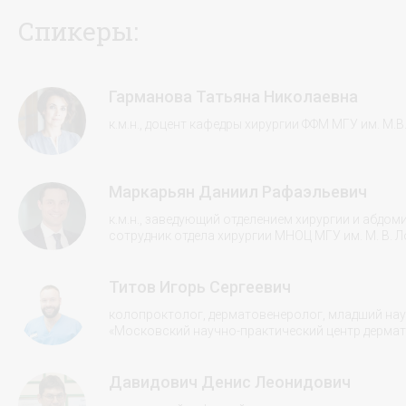
Спикеры:
Гарманова Татьяна Николаевна
к.м.н., доцент кафедры хирургии ФФМ МГУ им. М.
Маркарьян Даниил Рафаэльевич
к.м.н., заведующий отделением хирургии и абдо
сотрудник отдела хирургии МНОЦ МГУ им. М. В.
Титов Игорь Сергеевич
колопроктолог, дерматовенеролог, младший нау
«Московский научно-практический центр дермат
Давидович Денис Леонидович