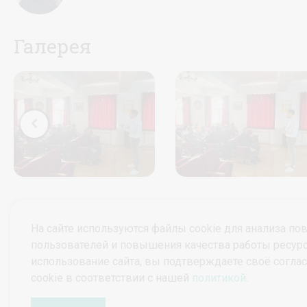
Галерея
На сайте используются файлы cookie для анализа по
пользователей и повышения качества работы ресур
использование сайта, вы подтверждаете своё согла
© ПроктоВеб 2026
Все права защищены.
cookie в соответствии с нашей
политикой
.
Политика конфиденциальности
Политика защиты и обработки персональных данных