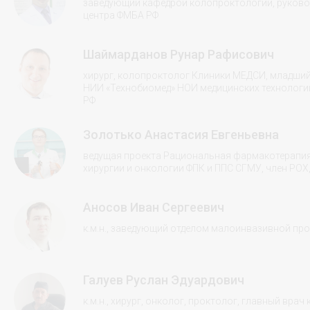
заведующий кафедрой колопроктологии, руково
центра ФМБА РФ
Шаймарданов Рунар Рафисович
хирург, колопроктолог Клиники МЕДСИ, младши
НИИ «Технобиомед» НОИ медицинских технологий
РФ
Золотько Анастасия Евгеньевна
ведущая проекта Рациональная фармакотерапия P
хирургии и онкологии ФПК и ППС СГМУ, член РОХ
Аносов Иван Сергеевич
к.м.н., заведующий отделом малоинвазивной пр
Галуев Руслан Эдуардович
к.м.н., хирург, онколог, проктолог, главный вра