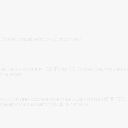
В. Ломоносова, врач-хирург-колопроктолог
минальной онкологии МНОЦ МГУ им. М. В. Ломоносова, старший на
 Ломоносова
чный сотрудник отдела аногенитальных дерматозов и ИППП ГБУЗ
овенерологии и косметологии ДЗМ» г. Москвы