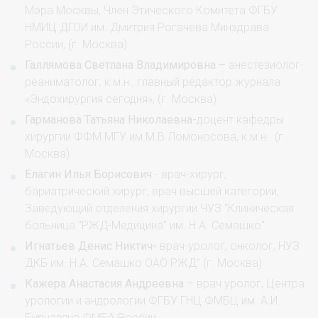
Мэра Москвы, Член Этического Комитета ФГБУ
НМИЦ ДГОИ им. Дмитрия Рогачева Минздрава
России, (г. Москва).
Галлямова Светлана Владимировна –
анестезиолог-
реаниматолог, к.м.н., главный редактор журнала
«Эндохирургия сегодня», (г. Москва)
Гарманова Татьяна Николаевна-
доцент кафедры
хирургии ФФМ МГУ им.М.В.Ломоносова, к.м.н. (г.
Москва)
Елагин Илья Борисович
- врач-хирург,
бариатрический хирург, врач высшей категории,
Заведующий отделения хирургии ЧУЗ "Клиническая
больница "РЖД-Медицина" им. Н.А. Семашко"
Игнатьев Денис Никтич-
врач-уролог, онколог, НУЗ
ДКБ им. Н.А. Семашко ОАО РЖД" (г. Москва)
Кажера Анастасия Андреевна
– врач уролог, Центра
урологии и андрологии ФГБУ ГНЦ ФМБЦ им. А.И.
Бурназяна ФМБА России