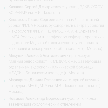
Казаков Сергей Дмитриевич
– уролог, РДКБ ФГАОУ
ВО РНИМУ им. Н.И. Пирогова
Кызласов Павел Сергеевич-
главный внештатный
уролог ФМБА России, руководитель центра урологии
и андрологии ФГБУ ГНЦ ФМБЦ им. А.И. Бурназяна
ФМБА России, д.м.н., профессор кафедры урологии и
андрологии Медико-биологического университета
инноваций и непрерывного образования (г. Москва)
Макушин Алексей Анатольевич
- врач-хирург,
главный эндоскопист ГК МЕДСИ, к.м.н, Заведующий
отделением эндоскопии Клинической больницы
МЕДСИ в Боткинском проезде (г. Москва)
Маркарьян Даниил Рафаелевич-
старший научный
сотрудник МНОЦ МГУ им. М.В. Ломоносова, к.м.н. (г.
Москва)
Новиков Александр Борисович
-уролог, онколог,
заведующий урологическим отделением