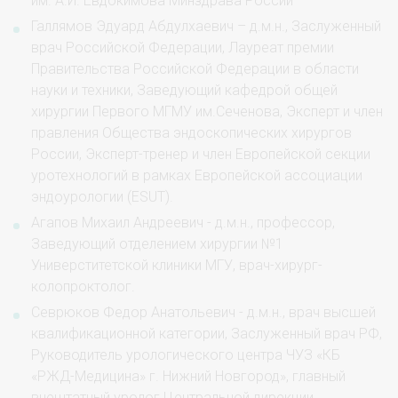
им. А.И. Евдокимова Минздрава России
Галлямов Эдуард Абдулхаевич – д.м.н., Заслуженный
врач Российской Федерации, Лауреат премии
Правительства Российской Федерации в области
науки и техники, Заведующий кафедрой общей
хирургии Первого МГМУ им.Сеченова, Эксперт и член
правления Общества эндоскопических хирургов
России, Эксперт-тренер и член Европейской секции
уротехнологий в рамках Европейской ассоциации
эндоурологии (ESUT).
Агапов Михаил Андреевич - д.м.н., профессор,
Заведующий отделением хирургии №1
Универститетской клиники МГУ, врач-хирург-
колопроктолог.
Севрюков Федор Анатольевич - д.м.н., врач высшей
квалификационной категории, Заслуженный врач РФ,
Руководитель урологического центра ЧУЗ «КБ
«РЖД-Медицина» г. Нижний Новгород», главный
внештатный уролог Центральной дирекции