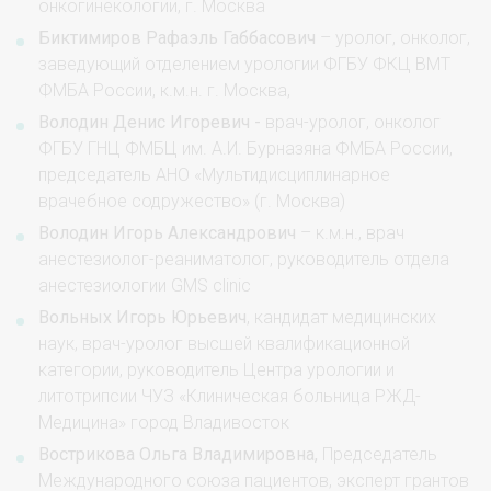
онкогинекологии, г. Москва
Биктимиров Рафаэль Габбасович
– уролог, онколог,
заведующий отделением урологии ФГБУ ФКЦ ВМТ
ФМБА России, к.м.н. г. Москва,
Володин Денис Игоревич -
врач-уролог, онколог
ФГБУ ГНЦ ФМБЦ им. А.И. Бурназяна ФМБА России,
председатель АНО «Мультидисциплинарное
врачебное содружество» (г. Москва)
Володин Игорь Александрович
– к.м.н., врач
анестезиолог-реаниматолог, руководитель отдела
анестезиологии GMS clinic
Вольных Игорь Юрьевич
, кандидат медицинских
наук, врач-уролог высшей квалификационной
категории, руководитель Центра урологии и
литотрипсии ЧУЗ «Клиническая больница РЖД-
Медицина» город Владивосток
Вострикова Ольга Владимировна,
Председатель
Международного союза пациентов, эксперт грантов