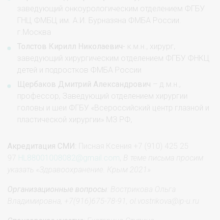
заведующий онкоурологическим отделением ФГБУ
ГНЦ ФМБЦ им. А.И. Бурназяна ФМБА России.
г.Москва
Толстов Кирилл Николаевич
- к.м.н., хирург,
заведующий хирургическим отделением ФГБУ ФНКЦ
детей и подростков ФМБА России
Щербаков Дмитрий Александрович
– д.м.н.,
профессор, Заведующий отделением хирургии
головы и шеи ФГБУ «Всероссийский центр глазной и
пластической хирургии» МЗ РФ,
Акредитация СМИ:
Писная Ксения +7 (910) 425 25
97
HL88001008082@gmail.com
,
В теме письма просим
указать «Здравоохранение. Крым 2021»
Организационные вопросы
: Вострикова Ольга
Владимировна, +7(916)675-78-91,
ol
.
vostrikova
@
ip
-
u
.
ru