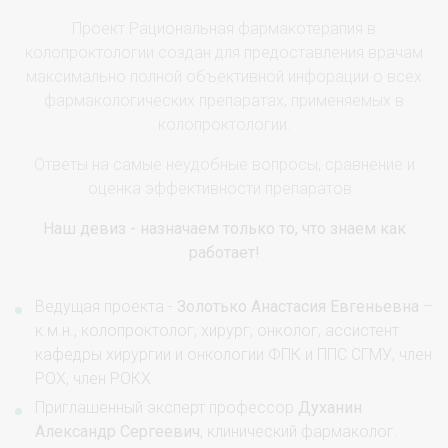
Проект Рациональная фармакотерапия в
колопроктологии создан для предоставления врачам
максимально полной объективной инфорации о всех
фармакологических препаратах, применяемых в
колопроктологии.
Ответы на самые неудобные вопросы, сравнение и
оценка эффективности препаратов.
Наш девиз - назначаем только то, что знаем как
работает!
Ведущая проекта -
Золотько Анастасия Евгеньевна
–
к.м.н., колопроктолог, хирург, онколог, ассистент
кафедры хирургии и онкологии ФПК и ППС СГМУ, член
РОХ, член РОКХ
Приглашенный эксперт профессор
Духанин
Александр Сергеевич
, клинический фармаколог.